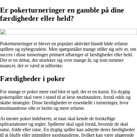
Er pokerturneringer en gamble på dine
færdigheder eller held?
Pokerturneringer er blevet en populær aktivitet blandt både erfarne
spillere og nybegyndere. Men spørgsmålet mange stiller sig selv er, om
succes i disse turneringer primært afhænger af færdigheder eller held.
Det er en debat, der strækker sig over mange år, og som rummer
nuancer, der er værd at udforske.
Færdigheder i poker
For mange er poker mere end blot et spil; det er en kunst. En dygtig
pokerspiller skal være i stand til at læse modstandere, forstå odds og
skabe strategier. Disse færdigheder er essentielle i turneringer, hvor
modstanderne ofte er bedre og mere erfarne.
At mestre poker indebærer, at man skal kende de forskellige
spilvariationer og regler. Spillerne skal også forstå, hvornår de skal
satse, folde eller raise. En dygtig spiller kan udnytte deres færdigheder
til at bluffe eller intimidere modstanderne, hvilket kan være afgørende