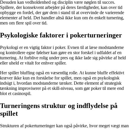
Desuden kan vedholdenhed og disciplin være nøglen til succes.
Spillere, der konsekvent arbejder på deres færdigheder, kan over tid
opbygge en fordel, der gør dem i stand til at overvinde de varierende
elementer af held. Det handler altså ikke kun om én enkelt turnering,
men om flere spil over tid.
Psykologiske faktorer i pokerturneringer
Psykologi er en vigtig faktor i poker. Evnen til at læse modstanderne
og kontrollere egne følelser kan gøre en stor forskel i udfaldet af en
turnering. At forblive rolig under pres og ikke lade sig påvirke af held
eller uheld er vitalt for enhver spiller.
Her spiller bluffing også en væsentlig rolle. At kunne bluffe effektivt
kræver ikke kun en forståelse for spillet, men også en psykologisk
indsigt i, hvordan modstanderne tænker. Dette element af strategisk
tænkning improviserer på et skill-niveau, som gør poker til mere end
blot et casinospil.
Turneringens struktur og indflydelse på
spillet
Strukturen af pokerturneringer kan også påvirke, hvor meget vægt man