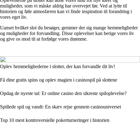
Oplevelserne på slotter kan åbne vores sind for nye ideer og
muligheder, som vi måske aldrig har overvejet før. Ved at lytte til
historien og føle atmosfæren kan vi finde inspiration til forandring i
vores eget liv.
Uanset hvilket slot du besøger, gemmer der sig mange hemmeligheder
og muligheder for forvandling. Disse oplevelser kan berige vores liv
og give os mod til at forfølge vores drømme.
Oplev hemmelighederne i slotter, der kan forvandle dit liv!
Få dine gratis spins og oplev magien i casinospil på slottene
Opdag de nyeste tal: Er online casino den sikreste spiloplevelse?
Spillede spil og vandt: En skæv rejse gennem casinouniverset
Top 10 mest kontroversielle pokerturneringer i historien