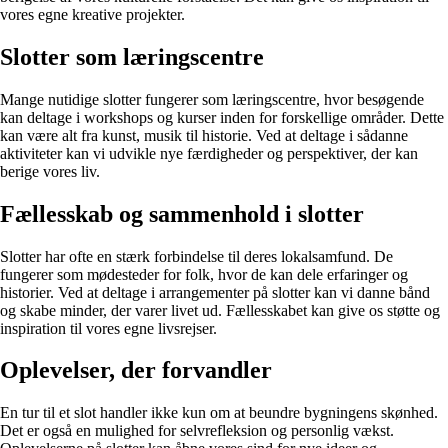
vores egne kreative projekter.
Slotter som læringscentre
Mange nutidige slotter fungerer som læringscentre, hvor besøgende
kan deltage i workshops og kurser inden for forskellige områder. Dette
kan være alt fra kunst, musik til historie. Ved at deltage i sådanne
aktiviteter kan vi udvikle nye færdigheder og perspektiver, der kan
berige vores liv.
Fællesskab og sammenhold i slotter
Slotter har ofte en stærk forbindelse til deres lokalsamfund. De
fungerer som mødesteder for folk, hvor de kan dele erfaringer og
historier. Ved at deltage i arrangementer på slotter kan vi danne bånd
og skabe minder, der varer livet ud. Fællesskabet kan give os støtte og
inspiration til vores egne livsrejser.
Oplevelser, der forvandler
En tur til et slot handler ikke kun om at beundre bygningens skønhed.
Det er også en mulighed for selvrefleksion og personlig vækst.