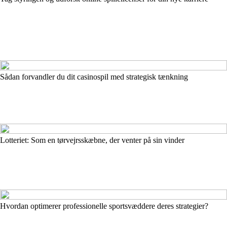
Sådan forvandler du dit casinospil med strategisk tænkning
Lotteriet: Som en tørvejrsskæbne, der venter på sin vinder
Hvordan optimerer professionelle sportsvæddere deres strategier?