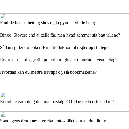
Find de bedste betting sites og begynd at vinde i dag!
Bingo: Sjovere end at tælle får, men hvad gemmer sig bag tallene?
Sådan spiller du poker: En introduktion til regler og strategier
Er du klar til at tage din pokerfærdigheder til næste niveau i dag?
Hvordan kan du mestre travtips og slå bookmakerne?
Er online gambling den nye nostalgi? Opdag de bedste spil nu!
Søndagens drømme: Hvordan lottospillet kan ændre dit liv