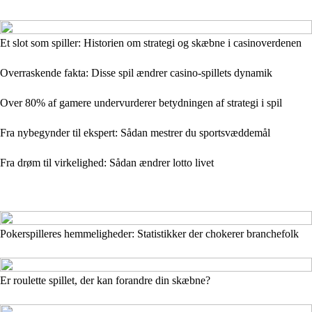
Et slot som spiller: Historien om strategi og skæbne i casinoverdenen
Overraskende fakta: Disse spil ændrer casino-spillets dynamik
Over 80% af gamere undervurderer betydningen af strategi i spil
Fra nybegynder til ekspert: Sådan mestrer du sportsvæddemål
Fra drøm til virkelighed: Sådan ændrer lotto livet
Pokerspilleres hemmeligheder: Statistikker der chokerer branchefolk
Er roulette spillet, der kan forandre din skæbne?