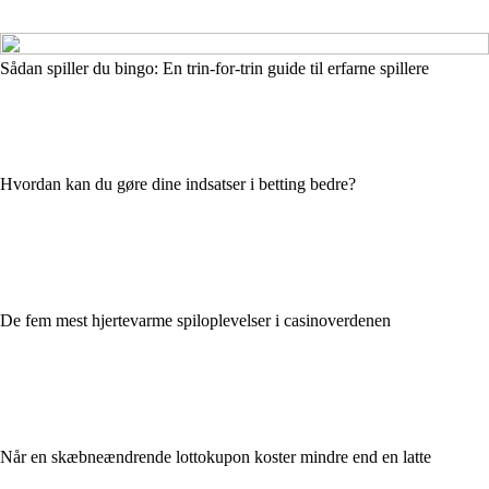
Sådan spiller du bingo: En trin-for-trin guide til erfarne spillere
Hvordan kan du gøre dine indsatser i betting bedre?
De fem mest hjertevarme spiloplevelser i casinoverdenen
Når en skæbneændrende lottokupon koster mindre end en latte