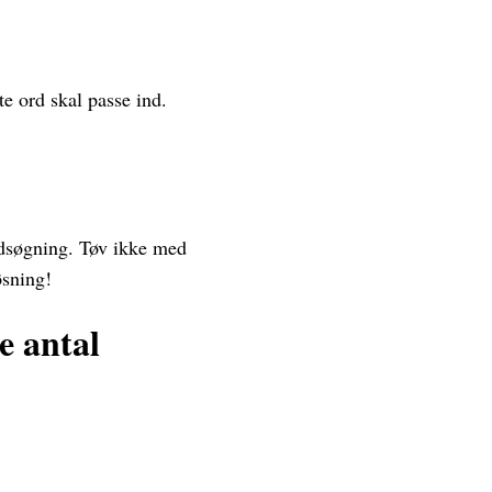
e ord skal passe ind.
rdsøgning. Tøv ikke med
øsning!
e antal