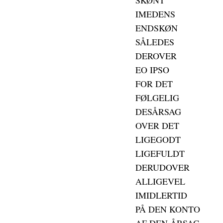
SKØNT
IMEDENS
ENDSKØN
SÅLEDES
DEROVER
EO IPSO
FOR DET
FØLGELIG
DESÅRSAG
OVER DET
LIGEGODT
LIGEFULDT
DERUDOVER
ALLIGEVEL
IMIDLERTID
PÅ DEN KONTO