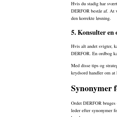
Hvis du stadig har svært
DERFOR består af. At vi
den korrekte løsning.
5. Konsulter en
Hvis alt andet svigter, 
DERFOR. En ordbog kan g
Med disse tips og strat
krydsord handler om at h
Synonymer 
Ordet DERFOR bruges oft
leder efter synonymer f