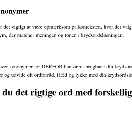
synonymer
r det vigtigt at være opmærksom på konteksten, hvor det valgt
ym, der matcher meningen og tonen i krydsordsløsningen.
e over synonymer for DERFOR har været brugbar i din krydso
ter og udvide dit ordforråd. Held og lykke med din krydsordsl
du det rigtige ord med forskellig