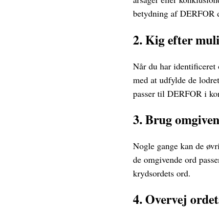
betydning af DERFOR de
2. Kig efter mul
Når du har identificere
med at udfylde de lodrett
passer til DERFOR i ko
3. Brug omgiven
Nogle gange kan de øvri
de omgivende ord passe
krydsordets ord.
4. Overvej orde