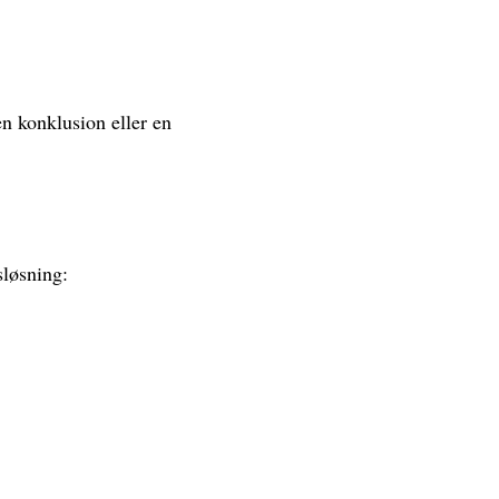
n konklusion eller en
sløsning: