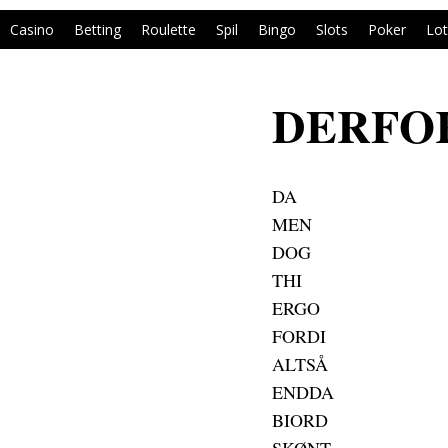
Casino
Betting
Roulette
Spil
Bingo
Slots
Poker
Lot
DERFOR 
DA
MEN
DOG
THI
ERGO
FORDI
ALTSÅ
ENDDA
BIORD