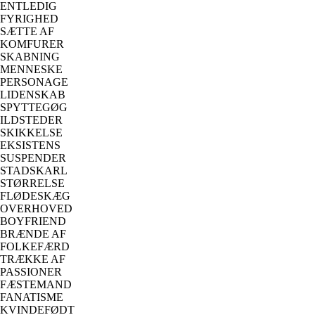
ENTLEDIG
FYRIGHED
SÆTTE AF
KOMFURER
SKABNING
MENNESKE
PERSONAGE
LIDENSKAB
SPYTTEGØG
ILDSTEDER
SKIKKELSE
EKSISTENS
SUSPENDER
STADSKARL
STØRRELSE
FLØDESKÆG
OVERHOVED
BOYFRIEND
BRÆNDE AF
FOLKEFÆRD
TRÆKKE AF
PASSIONER
FÆSTEMAND
FANATISME
KVINDEFØDT