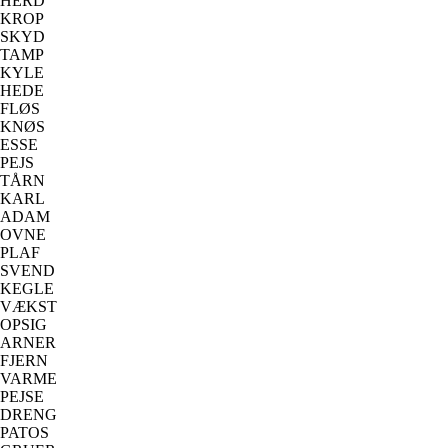
HERD
KROP
SKYD
TAMP
KYLE
HEDE
FLØS
KNØS
ESSE
PEJS
TÅRN
KARL
ADAM
OVNE
PLAF
SVEND
KEGLE
VÆKST
OPSIG
ARNER
FJERN
VARME
PEJSE
DRENG
PATOS