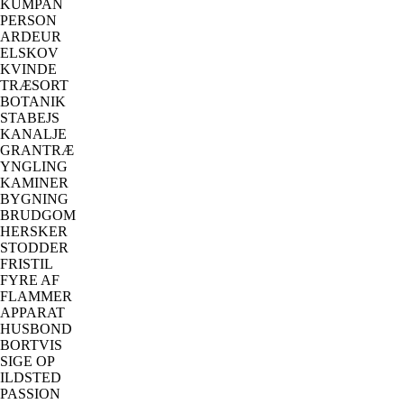
KUMPAN
PERSON
ARDEUR
ELSKOV
KVINDE
TRÆSORT
BOTANIK
STABEJS
KANALJE
GRANTRÆ
YNGLING
KAMINER
BYGNING
BRUDGOM
HERSKER
STODDER
FRISTIL
FYRE AF
FLAMMER
APPARAT
HUSBOND
BORTVIS
SIGE OP
ILDSTED
PASSION