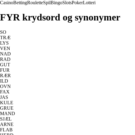
Casino
Betting
Roulette
Spil
Bingo
Slots
Poker
Lotteri
FYR krydsord og synonymer
SO
TRÆ
LYS
VEN
NAD
RAD
GUT
FUR
RÆR
ILD
OVN
FAX
JAS
KULE
GRUE
MAND
SJÆL
ARNE
FLAB