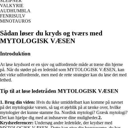
SLEIPNER
VALKYRIE
AUDHUMBLA
FENRISULV
MINOTAUROS
Sådan løser du kryds og tværs med
MYTOLOGISK VÆSEN
Introduktion
At løse krydsord er en sjov og udfordrende måde at træne din hjerne
på. Når du støder på en ledetråd som MYTOLOGISK VÆSEN, kan
det virke udfordrende, men med de rette strategier kan du løse det med
lethed.
Tip til at løse ledetråden MYTOLOGISK VÆSEN
1. Brug din viden:
Hvis du ikke umiddelbart kan komme på navnet
på det mytologiske væsen, så tag et øjeblik på at tænke over, hvilke
mytologier det kunne stamme fra. Nordisk mytologi? Græsk mytologi?
Det kan hjælpe dig med at indsnævre dine muligheder.
2.
Krydsreferencer:
Undersøg andre ledetråde, der krydser med
MYTOLOGISK VÆSEN. Dette kan give dig bogstaverne, du har