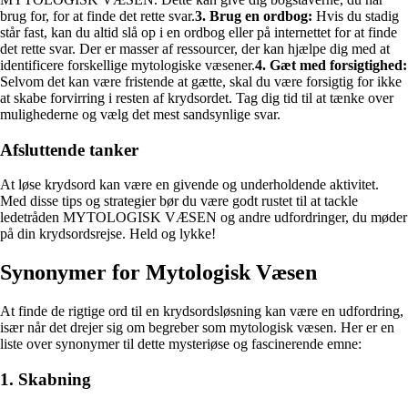
brug for, for at finde det rette svar.
3. Brug en ordbog:
Hvis du stadig
står fast, kan du altid slå op i en ordbog eller på internettet for at finde
det rette svar. Der er masser af ressourcer, der kan hjælpe dig med at
identificere forskellige mytologiske væsener.
4. Gæt med forsigtighed:
Selvom det kan være fristende at gætte, skal du være forsigtig for ikke
at skabe forvirring i resten af krydsordet. Tag dig tid til at tænke over
mulighederne og vælg det mest sandsynlige svar.
Afsluttende tanker
At løse krydsord kan være en givende og underholdende aktivitet.
Med disse tips og strategier bør du være godt rustet til at tackle
ledetråden MYTOLOGISK VÆSEN og andre udfordringer, du møder
på din krydsordsrejse. Held og lykke!
Synonymer for Mytologisk Væsen
At finde de rigtige ord til en krydsordsløsning kan være en udfordring,
især når det drejer sig om begreber som mytologisk væsen. Her er en
liste over synonymer til dette mysteriøse og fascinerende emne:
1. Skabning