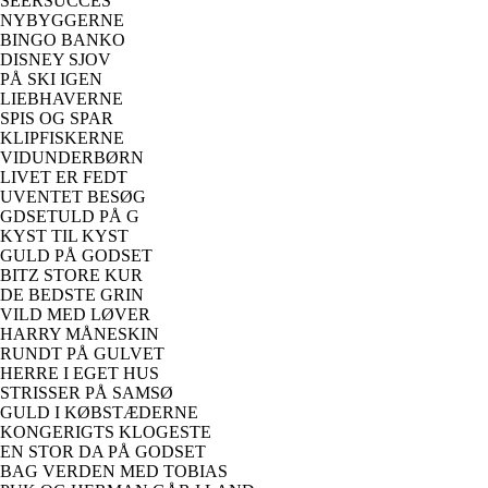
SEERSUCCES
NYBYGGERNE
BINGO BANKO
DISNEY SJOV
PÅ SKI IGEN
LIEBHAVERNE
SPIS OG SPAR
KLIPFISKERNE
VIDUNDERBØRN
LIVET ER FEDT
UVENTET BESØG
GDSETULD PÅ G
KYST TIL KYST
GULD PÅ GODSET
BITZ STORE KUR
DE BEDSTE GRIN
VILD MED LØVER
HARRY MÅNESKIN
RUNDT PÅ GULVET
HERRE I EGET HUS
STRISSER PÅ SAMSØ
GULD I KØBSTÆDERNE
KONGERIGTS KLOGESTE
EN STOR DA PÅ GODSET
BAG VERDEN MED TOBIAS