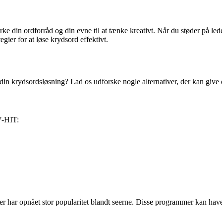
ke din ordforråd og din evne til at tænke kreativt. Når du støder på led
egier for at løse krydsord effektivt.
n krydsordsløsning? Lad os udforske nogle alternativer, der kan give d
V-HIT:
 der har opnået stor popularitet blandt seerne. Disse programmer kan have 