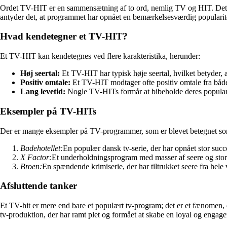
Ordet TV-HIT er en sammensætning af to ord, nemlig TV og HIT. Det ref
antyder det, at programmet har opnået en bemærkelsesværdig popularit
Hvad kendetegner et TV-HIT?
Et TV-HIT kan kendetegnes ved flere karakteristika, herunder:
Høj seertal:
Et TV-HIT har typisk høje seertal, hvilket betyder
Positiv omtale:
Et TV-HIT modtager ofte positiv omtale fra både 
Lang levetid:
Nogle TV-HITs formår at bibeholde deres popularit
Eksempler på TV-HITs
Der er mange eksempler på TV-programmer, som er blevet betegnet so
Badehotellet:
En populær dansk tv-serie, der har opnået stor succ
X Factor:
Et underholdningsprogram med masser af seere og stor 
Broen:
En spændende krimiserie, der har tiltrukket seere fra hele
Afsluttende tanker
Et TV-hit er mere end bare et populært tv-program; det er et fænomen, 
tv-produktion, der har ramt plet og formået at skabe en loyal og enga