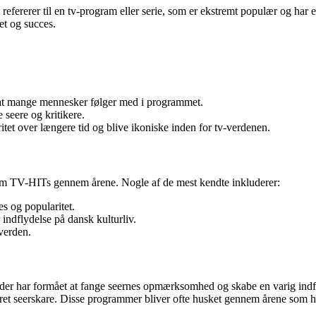
ererer til en tv-program eller serie, som er ekstremt populær og har e
et og succes.
, at mange mennesker følger med i programmet.
seere og kritikere.
et over længere tid og blive ikoniske inden for tv-verdenen.
m TV-HITs gennem årene. Nogle af de mest kendte inkluderer:
es og popularitet.
indflydelse på dansk kulturliv.
 verden.
der har formået at fange seernes opmærksomhed og skabe en varig indfly
geret seerskare. Disse programmer bliver ofte husket gennem årene som 