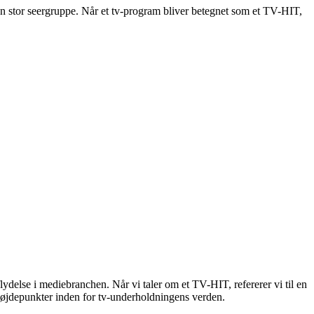
n stor seergruppe. Når et tv-program bliver betegnet som et TV-HIT,
delse i mediebranchen. Når vi taler om et TV-HIT, refererer vi til en
højdepunkter inden for tv-underholdningens verden.