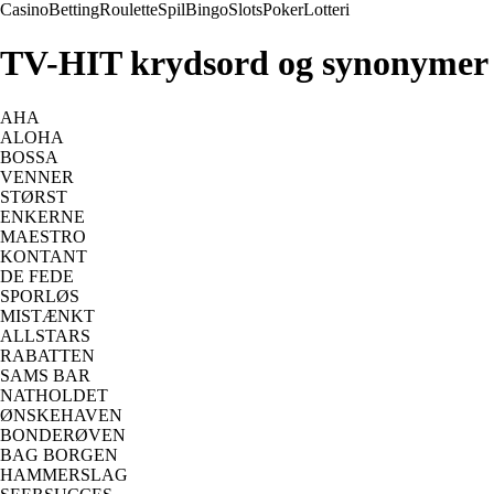
Casino
Betting
Roulette
Spil
Bingo
Slots
Poker
Lotteri
TV-HIT krydsord og synonymer
AHA
ALOHA
BOSSA
VENNER
STØRST
ENKERNE
MAESTRO
KONTANT
DE FEDE
SPORLØS
MISTÆNKT
ALLSTARS
RABATTEN
SAMS BAR
NATHOLDET
ØNSKEHAVEN
BONDERØVEN
BAG BORGEN
HAMMERSLAG