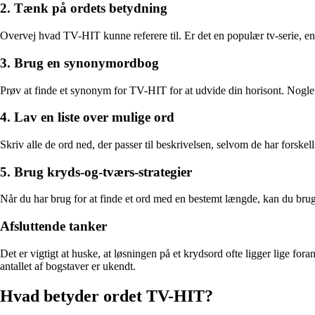
2. Tænk på ordets betydning
Overvej hvad TV-HIT kunne referere til. Er det en populær tv-serie, en f
3. Brug en synonymordbog
Prøv at finde et synonym for TV-HIT for at udvide din horisont. Nogle g
4. Lav en liste over mulige ord
Skriv alle de ord ned, der passer til beskrivelsen, selvom de har forsk
5. Brug kryds-og-tværs-strategier
Når du har brug for at finde et ord med en bestemt længde, kan du brug
Afsluttende tanker
Det er vigtigt at huske, at løsningen på et krydsord ofte ligger lige for
antallet af bogstaver er ukendt.
Hvad betyder ordet TV-HIT?